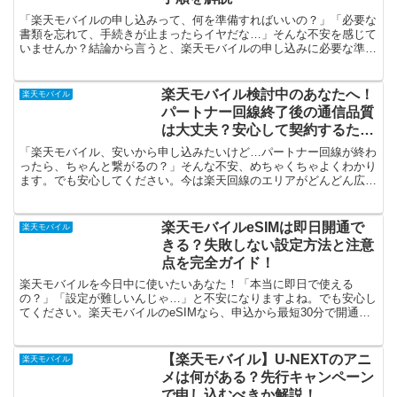
「楽天モバイルの申し込みって、何を準備すればいいの？」「必要な
書類を忘れて、手続きが止まったらイヤだな…」そんな不安を感じて
いませんか？結論から言うと、楽天モバイルの申し込みに必要な準備
は支払い情報と本人確認書類だけです！支払いはクレジット...
楽天モバイル検討中のあなたへ！
楽天モバイル
パートナー回線終了後の通信品質
は大丈夫？安心して契約するため
のチェックポイント
「楽天モバイル、安いから申し込みたいけど…パートナー回線が終わ
ったら、ちゃんと繋がるの？」そんな不安、めちゃくちゃよくわかり
ます。でも安心してください。今は楽天回線のエリアがどんどん広が
っていて、実は思ったより快適に使えるんです。「繋がるか...
楽天モバイルeSIMは即日開通で
楽天モバイル
きる？失敗しない設定方法と注意
点を完全ガイド！
楽天モバイルを今日中に使いたいあなた！「本当に即日で使える
の？」「設定が難しいんじゃ…」と不安になりますよね。でも安心し
てください。楽天モバイルのeSIMなら、申込から最短30分で開通可
能！実際、私もお昼に申し込んで、14時にはスマホが使え...
【楽天モバイル】U-NEXTのアニ
楽天モバイル
メは何がある？先行キャンペーン
で申し込むべきか解説！