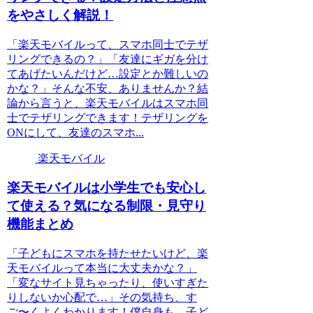
をやさしく解説！
「楽天モバイルって、スマホ同士でテザ
リングできるの？」「友達にギガを分け
てあげたいんだけど…設定とか難しいの
かな？」そんな不安、ありませんか？結
論から言うと、楽天モバイルはスマホ同
士でテザリングできます！テザリングを
ONにして、友達のスマホ...
楽天モバイル
楽天モバイルは小学生でも安心し
て使える？気になる制限・見守り
機能まとめ
「子どもにスマホを持たせたいけど、楽
天モバイルって本当に大丈夫かな？」
「変なサイト見ちゃったり、使いすぎた
りしないか心配で…」その気持ち、す
ご〜くよくわかります！僕自身も、子ど