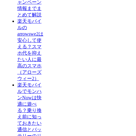
ャンペーン
情報までま
とめて解説
楽天モバイ
ルの
arrowswe2は
安心して使
える？スマ
ホ代を抑え
たい人に最
高のスマホ
（アローズ
ウィー2）
楽天モバイ
ルでモンハ
ンNowは快
適に遊べ
る？乗り換
え前に知っ
ておきたい
通信とバッ
テリーのリ