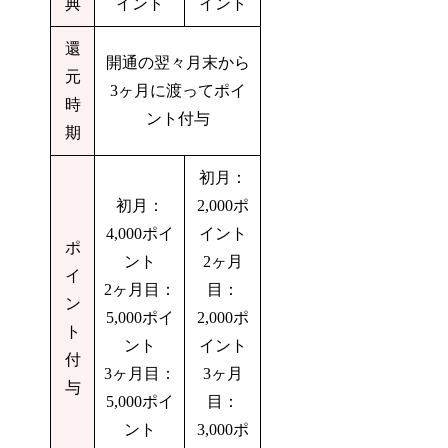
典
イント
イント
還
開通の翌々月末から
元
3ヶ月に渡ってポイ
時
ント付与
期
初月：
初月：
2,000ポ
4,000ポイ
イント
ポ
ント
2ヶ月
イ
2ヶ月目：
目：
ン
5,000ポイ
2,000ポ
ト
ント
イント
付
3ヶ月目：
3ヶ月
与
5,000ポイ
目：
ント
3,000ポ