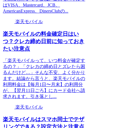
はVISA、Mastercard、JCB、
AmericanExpress、DinersClubの...
楽天モバイル
楽天モバイルの料金確定日はい
つ？クレカ締め日前に知っておき
たい注意点
「楽天モバイルって、いつ料金が確定す
るの？」「クレカの締め日とズレたら困
るんだけど…」そんな不安、よく分かり
ます。結論から言うと、楽天モバイルの
利用料金は【毎月1日〜月末】の利用分
が、【翌月11日ごろ】にカード会社へ請
求されます。引き落とし...
楽天モバイル
楽天モバイルはスマホ同士でテザ
リングできる？設定方法と注意点