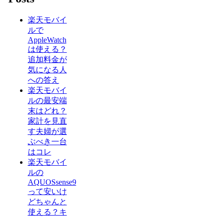
楽天モバイ
ルで
AppleWatch
は使える？
追加料金が
気になる人
への答え
楽天モバイ
ルの最安端
末はどれ？
家計を見直
す夫婦が選
ぶべき一台
はコレ
楽天モバイ
ルの
AQUOSsense9
って安いけ
どちゃんと
使える？キ