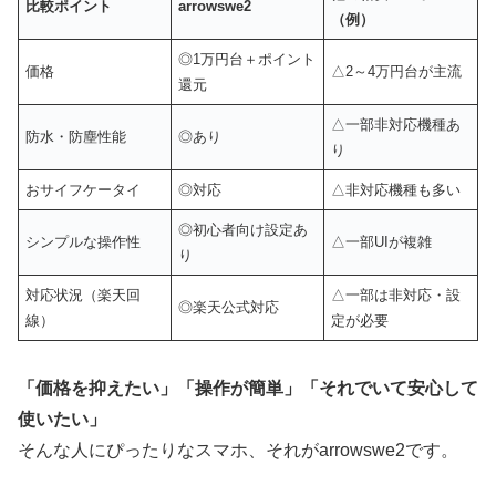
比較ポイント
arrowswe2
（例）
◎1万円台＋ポイント
価格
△2～4万円台が主流
還元
△一部非対応機種あ
防水・防塵性能
◎あり
り
おサイフケータイ
◎対応
△非対応機種も多い
◎初心者向け設定あ
シンプルな操作性
△一部UIが複雑
り
対応状況（楽天回
△一部は非対応・設
◎楽天公式対応
線）
定が必要
「価格を抑えたい」「操作が簡単」「それでいて安心して
使いたい」
そんな人にぴったりなスマホ、それがarrowswe2です。