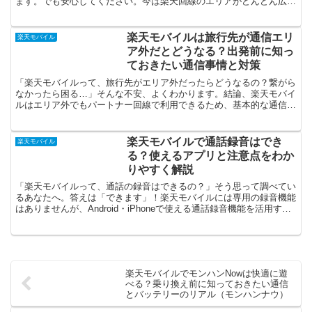
ます。でも安心してください。今は楽天回線のエリアがどんどん広が
っていて、実は思ったより快適に使えるんです。「繋がるか...
楽天モバイルは旅行先が通信エリ
楽天モバイル
ア外だとどうなる？出発前に知っ
ておきたい通信事情と対策
「楽天モバイルって、旅行先がエリア外だったらどうなるの？繋がら
なかったら困る…」そんな不安、よくわかります。結論、楽天モバイ
ルはエリア外でもパートナー回線で利用できるため、基本的な通信は
問題ありません。ただし、速度や容量の制限があるため、動...
楽天モバイルで通話録音はでき
楽天モバイル
る？使えるアプリと注意点をわか
りやすく解説
「楽天モバイルって、通話の録音はできるの？」そう思って調べてい
るあなたへ。答えは「できます」！楽天モバイルには専用の録音機能
はありませんが、Android・iPhoneで使える通話録音機能を活用すれ
ば、しっかり録音が可能です。大事な会話の記...
楽天モバイルでモンハンNowは快適に遊
べる？乗り換え前に知っておきたい通信
とバッテリーのリアル（モンハンナウ）