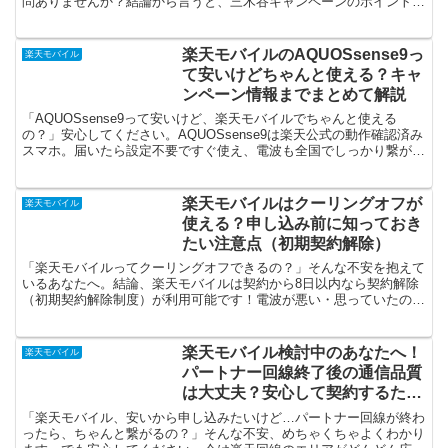
問ありませんか？結論から言うと、三木谷キャンペーンのポイントが
もらえるのは、1人1回線まで！自分名義で2回線・3回線...
楽天モバイルのAQUOSsense9っ
楽天モバイル
て安いけどちゃんと使える？キャ
ンペーン情報までまとめて解説
「AQUOSsense9って安いけど、楽天モバイルでちゃんと使える
の？」安心してください。AQUOSsense9は楽天公式の動作確認済み
スマホ。届いたら設定不要ですぐ使え、電波も全国でしっかり繋がり
ます。（引用元：楽天モバイル公式サイト）し...
楽天モバイルはクーリングオフが
楽天モバイル
使える？申し込み前に知っておき
たい注意点（初期契約解除）
「楽天モバイルってクーリングオフできるの？」そんな不安を抱えて
いるあなたへ。結論、楽天モバイルは契約から8日以内なら契約解除
（初期契約解除制度）が利用可能です！電波が悪い・思っていたのと
違う…そんなときでも条件を満たせば違約金なしで解約でき...
楽天モバイル検討中のあなたへ！
楽天モバイル
パートナー回線終了後の通信品質
は大丈夫？安心して契約するため
のチェックポイント
「楽天モバイル、安いから申し込みたいけど…パートナー回線が終わ
ったら、ちゃんと繋がるの？」そんな不安、めちゃくちゃよくわかり