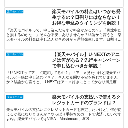
問題ありません。ただし、速度や容量の制限があるため、動...
楽天モバイルの料金はいつから発
楽天モバイル
生するの？日割りにはならない！
お得な申込みタイミングを解説！
「楽天モバイルって、申し込んだらすぐ料金かかるの？」「月途中だ
と損するのかな…」そんな不安、ありませんか？結論から言うと、楽
天モバイルの料金は申し込んだその月から満額発生します。日割りで
はなく月初から月末の1か月単位です。楽天モバイルの料金...
【楽天モバイル】U-NEXTのアニ
楽天モバイル
メは何がある？先行キャンペーン
で申し込むべきか解説！
「U-NEXTってアニメ充実してるの？」「アニメ見たいけど楽天モバ
イルと一緒に申し込むべき？」そんな疑問や不安を感じていません
か？結論から言うと、U-NEXTはアニメ好きにとってかなり満足度の
高いサービスです。その理由は、最新作から名作・独...
楽天モバイルの支払いで使えるク
楽天モバイル
レジットカードのブランドは？
楽天モバイルの支払いにクレジットカードを設定したいけど、何が使
えるか気になりませんか？やっぱり手持ちのカードで決済したいです
よね。楽天モバイルではVISA、Mastercard、JCB、
AmericanExpress、DinersClubの...