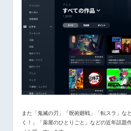
また「鬼滅の刃」「呪術廻戦」「転スラ」な
く！」「薬屋のひとりごと」などの近年話題