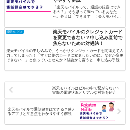
りやすく解説
「楽天モバイルって、通話の録音はでき
るの？」そう思って調べているあなた
へ。答えは「できます」！楽天モバイル
には専用の録音機能はありませんが、
Android・iPhoneで使える通話録音機能を
活用すれば、しっかり録音が可能です。
楽天モバイルのクレジットカード
楽天モバイル
大事な会話の記...
を変更できない？申し込み直前で
焦らないための対処法！
楽天モバイルの申し込みで、うっかりクレジットカードを間違えて入
力してしまった！「すぐに別のカードに変更したいのに、なぜか変更
できない…」と焦っていませんか？結論から言うと、申し込み手続き
の途中や直後では、一部のタイミングでクレジットカード情...
楽天モバイルはビルの中で繋がらない？
実際の電波状況とリアルな対策を紹介
楽天モバイルで通話録音はできる？使え
るアプリと注意点をわかりやすく解説