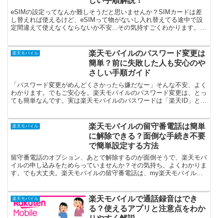
しい手順解説！
eSIMの設定ってなんか難しそうだと思いませんか？SIMカードは差
し替えれば使えるけど、eSIMって物がないし入れ替えてる途中で設
定間違えて使えなくならないか不安...その気持すごくわかります。結
論から言えば、楽天モバイルのeSIM設定はス...
楽天モバイルのパスワード変更は
楽天モバイル
簡単？前に失敗した人も安心のや
さしい手順ガイド
「パスワード変更がめんどくさかったら嫌だなー」そんな不安、よく
わかります。でもご安心を。楽天モバイルのパスワード変更は、とっ
ても簡単なんです。実は楽天モバイルのパスワードは「楽天ID」と共
通なので、楽天IDのパスワードを変更すればOK。やり...
楽天モバイルの留守番電話は簡単
楽天モバイル
に解除できる？面倒な手続き不要
で簡単設定する方法
留守番電話のオプション、あとで解除するのが面倒そうで、楽天モバ
イルの申し込みをためらっていませんか？その気持ち、よくわかりま
す。でも大丈夫。楽天モバイルの留守番電話は、my楽天モバイルア
プリから数タップで簡単に解除できます。わずらわしい手続...
楽天モバイルで通話録音はでき
楽天モバイル
る？使えるアプリと注意点をわか