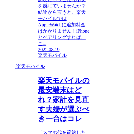
を感じていませんか？
結論から言うと、楽天
モバイルでは
AppleWatchに追加料金
はかかりません！iPhone
とペアリングすれば、
こ...
2025.08.19
楽天モバイル
楽天モバイル
楽天モバイルの
最安端末はど
れ？家計を見直
す夫婦が選ぶべ
き一台はコレ
「スマホ代を節約した