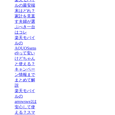
ルの最安端
末はどれ？
家計を見直
す夫婦が選
ぶべき一台
はコレ
楽天モバイ
ルの
AQUOSsens
e9って安い
けどちゃん
と使える？
キャンペー
ン情報まで
まとめて解
説
楽天モバイ
ルの
arrowswe2は
安心して使
える？スマ