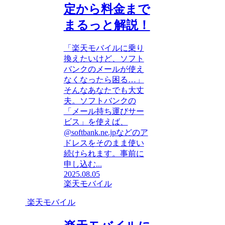
定から料金まで
まるっと解説！
「楽天モバイルに乗り
換えたいけど、ソフト
バンクのメールが使え
なくなったら困る…」
そんなあなたでも大丈
夫。ソフトバンクの
「メール持ち運びサー
ビス」を使えば、
@softbank.ne.jpなどのア
ドレスをそのまま使い
続けられます。事前に
申し込む...
2025.08.05
楽天モバイル
楽天モバイル