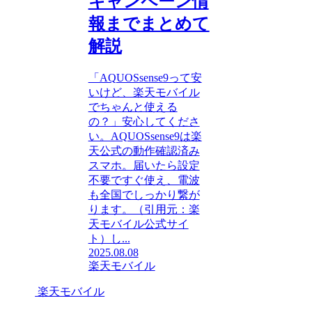
キャンペーン情
報までまとめて
解説
「AQUOSsense9って安
いけど、楽天モバイル
でちゃんと使える
の？」安心してくださ
い。AQUOSsense9は楽
天公式の動作確認済み
スマホ。届いたら設定
不要ですぐ使え、電波
も全国でしっかり繋が
ります。（引用元：楽
天モバイル公式サイ
ト）し...
2025.08.08
楽天モバイル
楽天モバイル