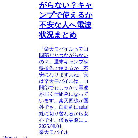
がらない？キャ
ンプで使えるか
不安な人へ電波
状況まとめ
「楽天モバイルって山
間部だとつながらない
の？」週末キャンプや
帰省先で使えるか、不
安になりますよね。実
は楽天モバイルは、山
間部でもしっかり電波
が届く仕組みになって
います。楽天回線が圏
外でも、自動的にau回
線に切り替わるから安
心です。僕も実際に...
2025.08.04
楽天モバイル