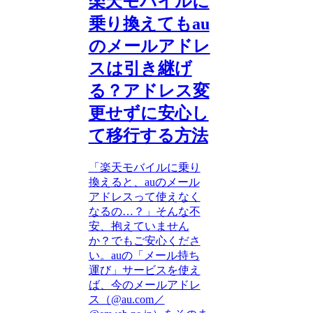
楽天モバイルに
乗り換えてもau
のメールアドレ
スは引き継げ
る？アドレス変
更せずに安心し
て移行する方法
「楽天モバイルに乗り
換えると、auのメール
アドレスって使えなく
なるの…？」そんな不
安、抱えていません
か？でもご安心くださ
い。auの「メール持ち
運び」サービスを使え
ば、今のメールアドレ
ス（@au.com／