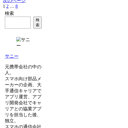
次のページ
1
2
…
8
次
へ
検索
検
索
サニー
元携帯会社の中の
人。
スマホ向け部品メ
ーカーの企画、大
手通信キャリアで
アプリ運営、アプ
リ開発会社でキャ
リアとの協業アプ
リを担当した後、
独立。
スマホの通信会社