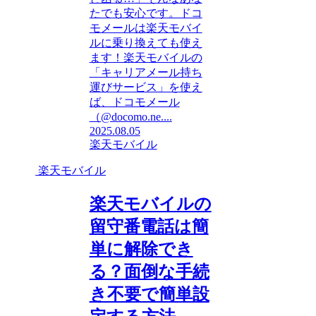
たでも安心です。ドコ
モメールは楽天モバイ
ルに乗り換えても使え
ます！楽天モバイルの
「キャリアメール持ち
運びサービス」を使え
ば、ドコモメール
（@docomo.ne....
2025.08.05
楽天モバイル
楽天モバイル
楽天モバイルの
留守番電話は簡
単に解除でき
る？面倒な手続
き不要で簡単設