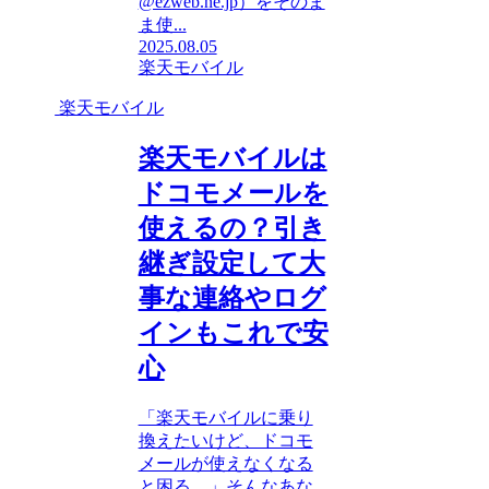
@ezweb.ne.jp）をそのま
ま使...
2025.08.05
楽天モバイル
楽天モバイル
楽天モバイルは
ドコモメールを
使えるの？引き
継ぎ設定して大
事な連絡やログ
インもこれで安
心
「楽天モバイルに乗り
換えたいけど、ドコモ
メールが使えなくなる
と困る…」そんなあな