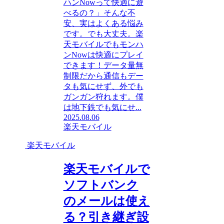
ハンNowって快適に遊
べるの？」そんな不
安、実はよくある悩み
です。でも大丈夫。楽
天モバイルでもモンハ
ンNowは快適にプレイ
できます！データ量無
制限だから通信もデー
タも気にせず、外でも
ガンガン狩れます。僕
は地下鉄でも気にせ...
2025.08.06
楽天モバイル
楽天モバイル
楽天モバイルで
ソフトバンク
のメールは使え
る？引き継ぎ設