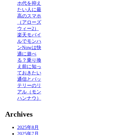
ホ代を抑え
たい人に最
高のスマホ
（アローズ
ウィー2）
楽天モバイ
ルでモンハ
ンNowは快
適に遊べ
る？乗り換
え前に知っ
ておきたい
通信とバッ
テリーのリ
アル（モン
ハンナウ）
Archives
2025年8月
2025年7月